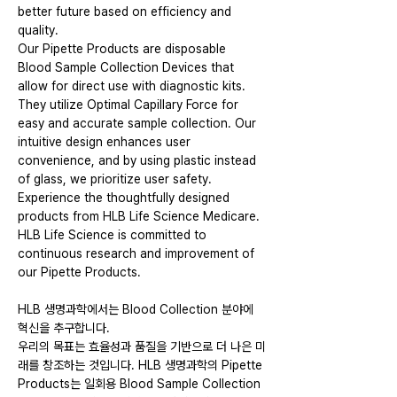
better future based on efficiency and 
quality.
Our Pipette Products are disposable 
Blood Sample Collection Devices that 
allow for direct use with diagnostic kits. 
They utilize Optimal Capillary Force for 
easy and accurate sample collection. Our 
intuitive design enhances user 
convenience, and by using plastic instead 
of glass, we prioritize user safety. 
Experience the thoughtfully designed 
products from 
HLB Life Science Medicare
.
HLB Life Science 
is committed to 
continuous research and improvement of 
our Pipette Products.
HLB 생명과학에서는
 Blood Collection 분야에 
혁신을 추구합니다.
우리의 목표는 효율성과 품질을 기반으로 더 나은 미
래를 창조하는 것입니다. 
HLB 생명과학
의 Pipette 
Products는 일회용 Blood Sample Collection 